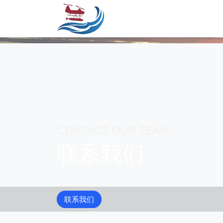
CONTACT OUR TEAM
联系我们
联系我们